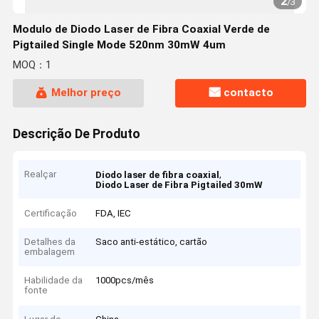
2
/
3
Modulo de Diodo Laser de Fibra Coaxial Verde de
Pigtailed Single Mode 520nm 30mW 4um
MOQ：1
Melhor preço
contacto
Descrição De Produto
Realçar
,
Diodo laser de fibra coaxial
Diodo Laser de Fibra Pigtailed 30mW
Certificação
FDA, IEC
Detalhes da
Saco anti-estático, cartão
embalagem
Habilidade da
1000pcs/mês
fonte