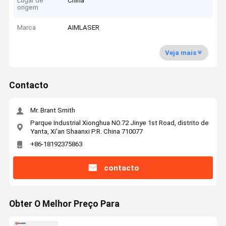
Lugar de
China
origem
Marca
AIMLASER
Veja mais
Contacto
Mr. Brant Smith
Parque Industrial Xionghua NO.72 Jinye 1st Road, distrito de
Yanta, Xi'an Shaanxi P.R. China 710077
+86-18192375863
contacto
Obter O Melhor Preço Para