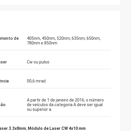
Thomas
Tenho de dizer, a sua visão holográfica é
tros atendem
realmente impressionante... pode
imento de
405nm, 450nm, 520nm, 635nm, 650nm,
s expectativas.
780nm e 850nm
definitivamente rivalizar com a EOTECH!
aser
Cw ou pulso
ência
00,6 mrad
A partir de 1 de janeiro de 2016, o número
são
de veículos da categoria A deve ser igual
ou superior a:
laser 3.3x8mm
,
Módulo de Laser CW 4x10 mm