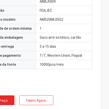
AIMLASER
ção
FDA, IEC
o modelo
AM520ML05G2
de de ordem mínima
1
 da embalagem
Saco anti-estático, cartão
 entrega
5 a 15 dias
e pagamento
T/T, Western Union, Paypal
e da fonte
10000pcs/mês
Preço
Falem Agora.