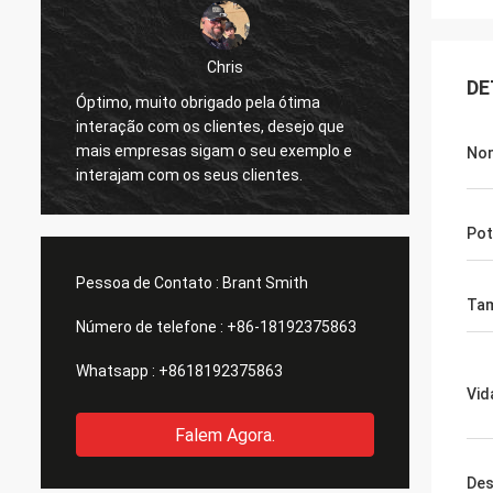
Chris
DE
Óptimo, muito obrigado pela ótima
Recebi
interação com os clientes, desejo que
funcio
mais empresas sigam o seu exemplo e
estar 
Nom
interajam com os seus clientes.
anunci
impres
alguma
Pot
ser al
supor-
Pessoa de Contato :
Brant Smith
Tam
Número de telefone :
+86-18192375863
Whatsapp :
+8618192375863
Vida
Falem Agora.
Des