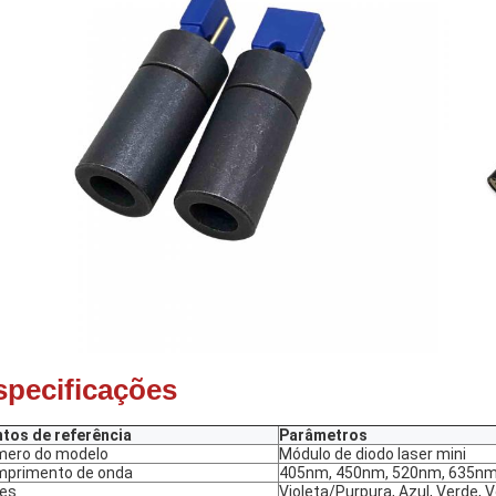
specificações
tos de referência
Parâmetros
ero do modelo
Módulo de diodo laser mini
primento de onda
405nm, 450nm, 520nm, 635nm
es
Violeta/Purpura, Azul, Verde, V