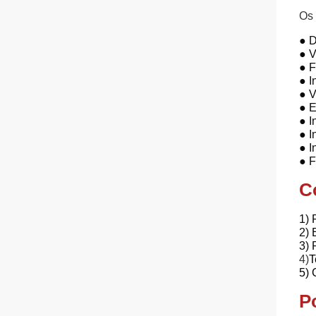
Os 
● D
● V
● F
● I
● V
● E
● I
● I
● I
● F
C
1) 
2) 
3) 
4)
T
5) 
P