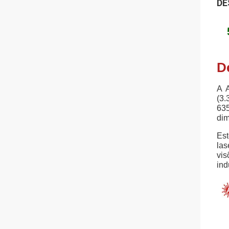
DE
D
A 
(3
635
dim
Est
las
vis
ind