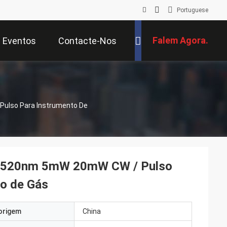
Portuguese
Falem Agora.
Eventos
Contacte-Nos
ulso Para Instrumento De
m 520nm 5mW 20mW CW / Pulso
o de Gás
origem
China