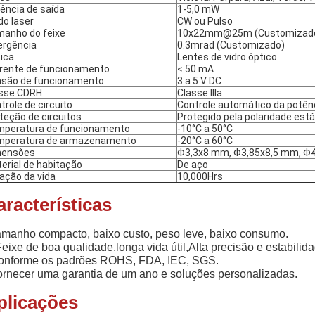
ência de saída
1-5,0 mW
o laser
CW ou Pulso
anho do feixe
10x22mm@25m (Customizad
ergência
0.3mrad (Customizado)
ica
Lentes de vidro óptico
rente de funcionamento
< 50 mA
são de funcionamento
3 a 5 V DC
sse CDRH
Classe IIIa
trole de circuito
Controle automático da potên
teção de circuitos
Protegido pela polaridade está
peratura de funcionamento
-10°C a 50°C
mperatura de armazenamento
-20°C a 60°C
mensões
Φ3,3x8 mm, Φ3,85x8,5 mm, Φ4
erial de habitação
De aço
ação da vida
10,000Hrs
aracterísticas
manho compacto, baixo custo, peso leve, baixo consumo.
Feixe de boa qualidade,
longa vida útil,
Alta precisão e estabilid
onforme os padrões ROHS, FDA, IEC, SGS.
rnecer uma garantia de um ano e soluções personalizadas.
plicações