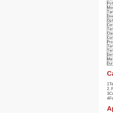
Pot
Mod
Tam
Div
Ópt
Cor
Ten
Cla
Con
Pro
Tem
Te
Di
Mat
Dur
C
1Ta
2. 
3C
4Fo
A