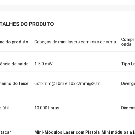
Yeo.
TALHES DO PRODUTO
Ryan
 a mira holográfica em ordem de
namento, estou a testá-la e parece
A precisão e os parâme
Compr
a funcionar como
perfeitamente às minha
e do produto
Cabeças de mini-lasers com mira de arma
onda
ado.Reparei em manchas ou
sões digitais nas lentes.Há
s coisas menores que poderiam
ência de saída
1-5,0 mW
Tipo L
teradas ou melhoradas, mas eu vou
los em
anho do feixe
6x12mm@10m e 10x22mm@20m
Diverg
 útil
10.000 horas
Dimen
tacar
Mini-Módulos Laser com Pistola
,
Mini módulos a 