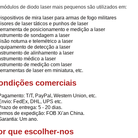
módulos de diodo laser mais pequenos são utilizados em:
ispositivos de mira laser para armas de fogo militares
isores de laser táticos e punhos de laser
erramenta de posicionamento e medição a laser
nstrumento de sondagem a laser
isão noturna e telemétrico a laser
quipamento de detecção a laser
nstrumento de alinhamento a laser
nstrumento médico a laser
nstrumento de medição com laser
erramentas de laser em miniatura, etc.
ondições comerciais
Pagamento: T/T, PayPal, Western Union, etc.
Envio: FedEx, DHL, UPS etc.
Prazo de entrega: 5 - 20 dias.
ermos de expedição: FOB Xi'an China.
Garantia: Um ano.
or que escolher-nos