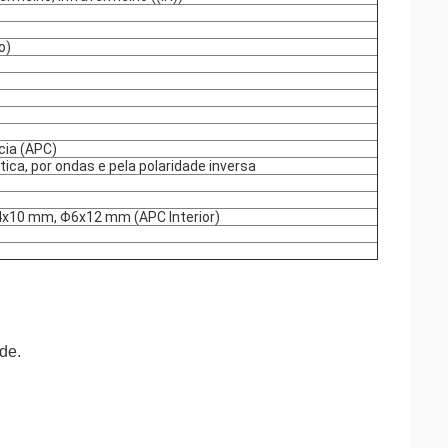
o)
cia (APC)
tica, por ondas e pela polaridade inversa
x10 mm, Φ6x12 mm (APC Interior)
ade.