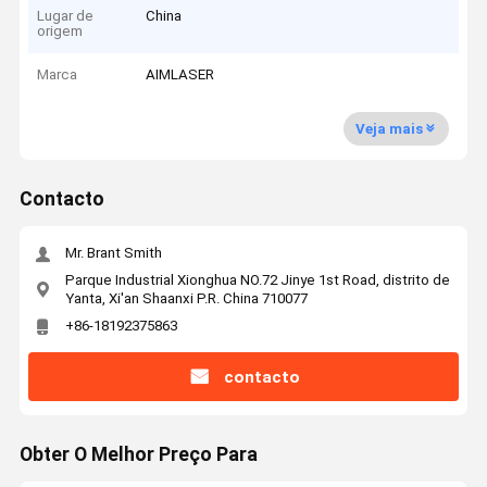
Lugar de
China
origem
Marca
AIMLASER
Veja mais
Contacto
Mr. Brant Smith
Parque Industrial Xionghua NO.72 Jinye 1st Road, distrito de
Yanta, Xi'an Shaanxi P.R. China 710077
+86-18192375863
contacto
Obter O Melhor Preço Para