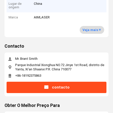
Lugar de
China
origem
Marca
AIMLASER
Veja mais
Contacto
Mr. Brant Smith
Parque Industrial Xionghua NO.72 Jinye 1st Road, distrito de
Yanta, Xi'an Shaanxi P.R. China 710077
+86-18192375863
contacto
Obter O Melhor Preço Para